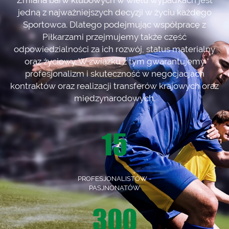
Zmiana barw klubowych w wielu wypadkach jest
jedną z najważniejszych decyzji w życiu każdego
Sportowca. Dlatego podejmując współpracę z
Piłkarzami przejmujemy także część
odpowiedzialności za ich rozwój, status materialny
oraz życiowy. W związku z tym gwarantujemy
profesjonalizm i skuteczność w negocjacjach
kontraktów oraz realizacji transferów krajowych oraz
międzynarodowych.
15
PROFESJONALISTÓW -
PASJNONATÓW
300