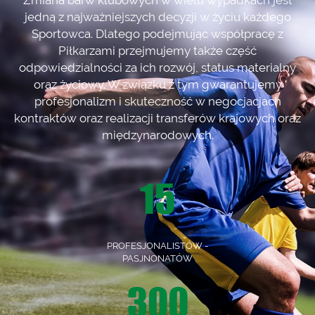
Zmiana barw klubowych w wielu wypadkach jest
jedną z najważniejszych decyzji w życiu każdego
Sportowca. Dlatego podejmując współpracę z
Piłkarzami przejmujemy także część
odpowiedzialności za ich rozwój, status materialny
oraz życiowy. W związku z tym gwarantujemy
profesjonalizm i skuteczność w negocjacjach
kontraktów oraz realizacji transferów krajowych oraz
międzynarodowych.
15
PROFESJONALISTÓW -
PASJNONATÓW
300